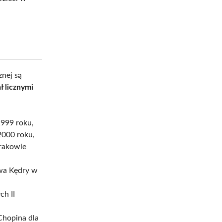
znej są
 licznymi
1999 roku,
2000 roku,
Krakowie
awa Kędry w
ch II
Chopina dla