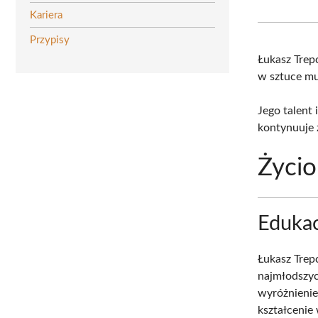
Kariera
Przypisy
Łukasz Trep
w sztuce mu
Jego talent 
kontynuuje 
Życio
Edukac
Łukasz Trep
najmłodszyc
wyróżnienie
kształcenie