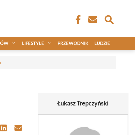
CÓW
LIFESTYLE
PRZEWODNIK
LUDZIE
a
Łukasz Trepczyński
e
Share
Share
on
on