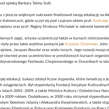
pod opieką Barbary Talmy-Sutt.
 z jeszcze większym sukcesem finalizował swoją edukację na A
 Katowicach, gdzie uczył się pod czujnym okiem prof.
Andrzeja 
tepianu oraz prof. Reginy Strokosz-Michalak w zakresie kamerali
larnych zajęć, artysta uczestniczył także w kursach mistrzowski
były przez takie wybitne postacie jak
Krystian Zimerman
, John
ajniew, Jacques Rouvier oraz wielu innych. Jego rozwój muzycz
ył również przez uczestnictwo w prestiżowych kursach organi
dzynarodowego Festiwalu Chopinowskiego w Dusznikach w lata
ej edukacji, Łukasz zdobył liczne stypendia, które świadczą o j
 osiągnięciach. Był stypendystą Fundacji Inicjatyw Kulturalnyc
latach 2001–2009, a także Ministra Kultury i Dziedzictwa Na
3 a 2009 rokiem. Dodatkowo, w 2000 roku otrzymał stypendiu
ym Talentom Jolanty i Aleksandra Kwaśniewskich, a także st
zwoju Filantropii w Polsce oraz Krajowego Funduszu na Rzecz 