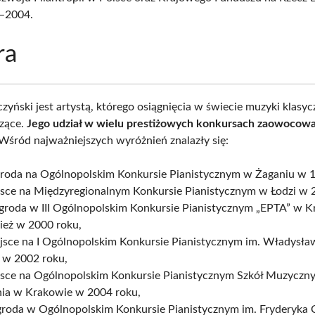
4–2004.
ra
zyński jest artystą, którego osiągnięcia w świecie muzyki klasyc
czące.
Jego udział w wielu prestiżowych konkursach zaowocował
 Wśród najważniejszych wyróżnień znalazły się:
agroda na Ogólnopolskim Konkursie Pianistycznym w Żaganiu w 
ejsce na Międzyregionalnym Konkursie Pianistycznym w Łodzi w 
agroda w III Ogólnopolskim Konkursie Pianistycznym „EPTA” w 
ież w 2000 roku,
iejsce na I Ogólnopolskim Konkursie Pianistycznym im. Władysł
i w 2002 roku,
jsce na Ogólnopolskim Konkursie Pianistycznym Szkół Muzyczny
nia w Krakowie w 2004 roku,
groda w Ogólnopolskim Konkursie Pianistycznym im. Fryderyka 