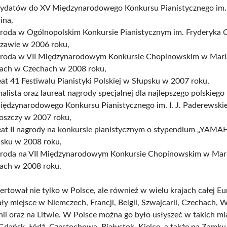
ydatów do XV Międzynarodowego Konkursu Pianistycznego im.
ina,
agroda w Ogólnopolskim Konkursie Pianistycznym im. Fryderyka
zawie w 2006 roku,
agroda w VII Międzynarodowym Konkursie Chopinowskim w Mari
iach w Czechach w 2008 roku,
at 41 Festiwalu Pianistyki Polskiej w Słupsku w 2007 roku,
nalista oraz laureat nagrody specjalnej dla najlepszego polskiego
Międzynarodowego Konkursu Pianistycznego im. I. J. Paderewski
oszczy w 2007 roku,
eat II nagrody na konkursie pianistycznym o stypendium „YAMA
sku w 2008 roku,
agroda na VII Międzynarodowym Konkursie Chopinowskim w Mar
iach w 2008 roku.
rtował nie tylko w Polsce, ale również w wielu krajach całej Eu
ły miejsce w Niemczech, Francji, Belgii, Szwajcarii, Czechach, 
nii oraz na Litwie. W Polsce można go było usłyszeć w takich mi
dańsk, Łódź, Częstochowa, Białystok, Kielce, a także na Zamku