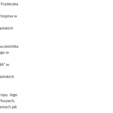
 Fryderyka
 Chopina w
ańskich
 uczestnika
ego w
HA” w
iańskich
ropy. Jego
Włoszech,
astach jak