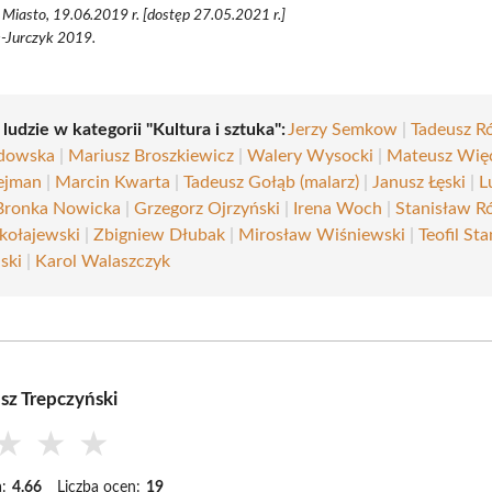
Miasto, 19.06.2019 r. [dostęp 27.05.2021 r.]
e-Jurczyk 2019.
 ludzie w kategorii "Kultura i sztuka":
Jerzy Semkow
|
Tadeusz R
adowska
|
Mariusz Broszkiewicz
|
Walery Wysocki
|
Mateusz Wię
ejman
|
Marcin Kwarta
|
Tadeusz Gołąb (malarz)
|
Janusz Łęski
|
L
Bronka Nowicka
|
Grzegorz Ojrzyński
|
Irena Woch
|
Stanisław R
kołajewski
|
Zbigniew Dłubak
|
Mirosław Wiśniewski
|
Teofil St
ski
|
Karol Walaszczyk
sz Trepczyński
★
★
★
:
4.66
Liczba ocen:
19