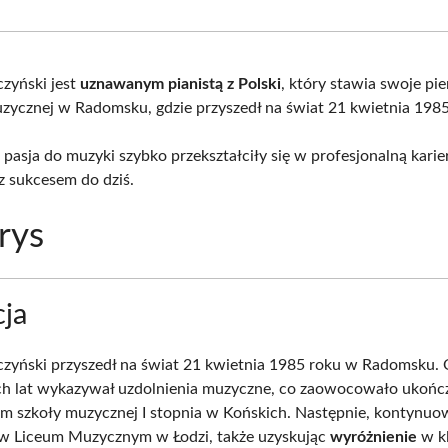
Facebook
X
Pinterest
What
(Twitter)
czyński jest
uznawanym pianistą z Polski
, który stawia swoje pi
zycznej w Radomsku, gdzie przyszedł na świat 21 kwietnia 1985
i pasja do muzyki szybko przekształciły się w profesjonalną karie
z sukcesem do dziś.
rys
ja
czyński przyszedł na świat 21 kwietnia 1985 roku w Radomsku.
h lat wykazywał uzdolnienia muzyczne, co zaowocowało ukońc
m szkoły muzycznej I stopnia w Końskich. Następnie, kontynuo
 w Liceum Muzycznym w Łodzi, także uzyskując
wyróżnienie
w kl