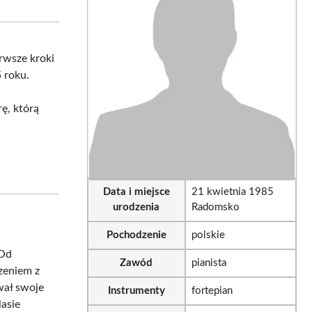
sApp
LinkedIn
Email
erwsze kroki
 roku.
rę, którą
Data i miejsce
21 kwietnia 1985
urodzenia
Radomsko
Pochodzenie
polskie
 Od
Zawód
pianista
zeniem z
wał swoje
Instrumenty
fortepian
asie