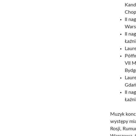
Kand
Chop
II n
Wars
II n
Łaźn
Laure
Półfi
VII 
Bydg
Laur
Gdań
II n
Łaźn
Muzyk konce
występy mia
Rosji, Rumu
Warszawa, G