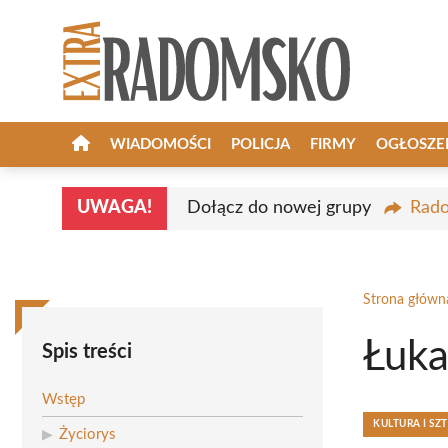
Przejdź
do
treści
WIADOMOŚCI
POLICJA
FIRMY
OGŁOSZE
UWAGA!
Dołącz do nowej grupy
Rado
Strona główn
Łuka
Spis treści
Wstęp
KULTURA I SZ
Życiorys