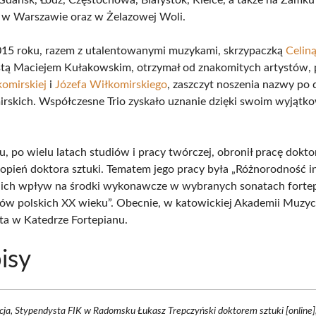
 w Warszawie oraz w Żelazowej Woli.
15 roku, razem z utalentowanymi muzykami, skrzypaczką
Celin
stą Maciejem Kułakowskim, otrzymał od znakomitych artystów, 
omirskiej
i
Józefa Wiłkomirskiego
, zaszczyt noszenia nazwy po 
irskich. Współczesne Trio zyskało uznanie dzięki swoim wyjąt
, po wielu latach studiów i pracy twórczej, obronił pracę dokto
topień doktora sztuki. Tematem jego pracy była „Różnorodność in
i ich wpływ na środki wykonawcze w wybranych sonatach fort
w polskich XX wieku”. Obecnie, w katowickiej Akademii Muzycz
nta w Katedrze Fortepianu.
isy
ja, Stypendysta FIK w Radomsku Łukasz Trepczyński doktorem sztuki [online