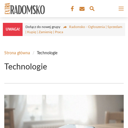
Przejdź
M
do
treści
Dołącz do nowej grupy
Radomsko - Ogłoszenia | Sprzedam
UWAGA!
| Kupię | Zamienię | Praca
Strona główna
/
Technologie
Technologie