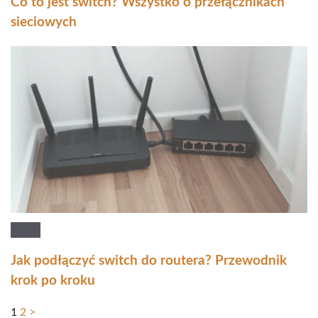
Co to jest switch? Wszystko o przełącznikach
sieciowych
Jak podłączyć switch do routera? Przewodnik
krok po kroku
1
2
>