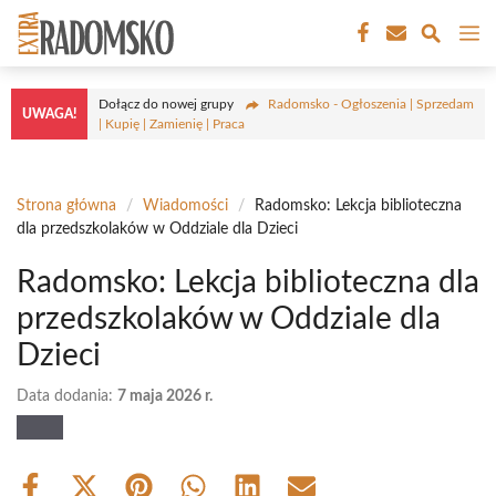
Przejdź
M
do
treści
Dołącz do nowej grupy
Radomsko - Ogłoszenia | Sprzedam
UWAGA!
| Kupię | Zamienię | Praca
Strona główna
/
Wiadomości
/
Radomsko: Lekcja biblioteczna
dla przedszkolaków w Oddziale dla Dzieci
Radomsko: Lekcja biblioteczna dla
przedszkolaków w Oddziale dla
Dzieci
Data dodania:
7 maja 2026 r.
Share
Share
Share
Share
Share
Share