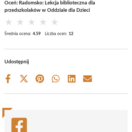
Oceń: Radomsko: Lekcja biblioteczna dla
przedszkolaków w Oddziale dla Dzieci
★
★
★
★
★
Średnia ocena:
4.59
Liczba ocen:
12
Udostępnij
Share
Share
Share
Share
Share
Share
on
on
on
on
on
on
Facebook
X
Pinterest
WhatsApp
LinkedIn
Email
(Twitter)