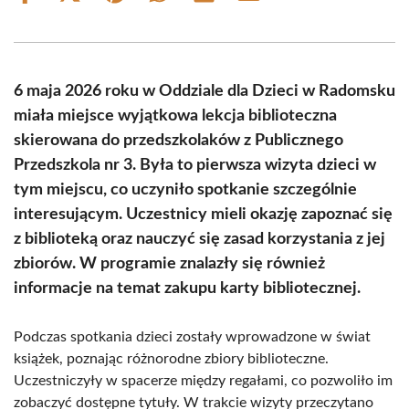
on
on
on
on
on
on
Facebook
X
Pinterest
WhatsApp
LinkedIn
Email
(Twitter)
6 maja 2026 roku w Oddziale dla Dzieci w Radomsku
miała miejsce wyjątkowa lekcja biblioteczna
skierowana do przedszkolaków z Publicznego
Przedszkola nr 3. Była to pierwsza wizyta dzieci w
tym miejscu, co uczyniło spotkanie szczególnie
interesującym. Uczestnicy mieli okazję zapoznać się
z biblioteką oraz nauczyć się zasad korzystania z jej
zbiorów. W programie znalazły się również
informacje na temat zakupu karty bibliotecznej.
Podczas spotkania dzieci zostały wprowadzone w świat
książek, poznając różnorodne zbiory biblioteczne.
Uczestniczyły w spacerze między regałami, co pozwoliło im
zobaczyć dostępne tytuły. W trakcie wizyty przeczytano