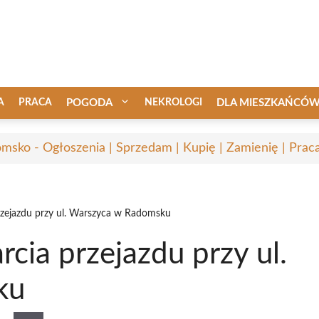
A
PRACA
POGODA
NEKROLOGI
DLA MIESZKAŃCÓ
msko - Ogłoszenia | Sprzedam | Kupię | Zamienię | Prac
rzejazdu przy ul. Warszyca w Radomsku
cia przejazdu przy ul.
ku