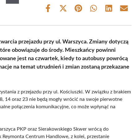
Share
Share
Share
Share
Share
Share
on
on
on
on
on
on
Facebook
X
Pinterest
WhatsApp
LinkedIn
Email
(Twitter)
arcia przejazdu przy ul. Warszyca. Zmiany dotyczą
 które obowiązuje do środy. Mieszkańcy powinni
nowane jest na czwartek, kiedy to autobusy powrócą
acje na temat utrudnień i zmian zostaną przekazane
ystania z przejazdu przy ul. Kościuszki. W związku z brakiem
, 8, 14 oraz 23 nie będą mogły wrócić na swoje pierwotne
okalne połączenia komunikacyjne, co może wpłynąć na
 Warszyca PKP oraz Sierakowskiego Skwer wrócą do
 Reymonta Centrum Handlowe, z kolei, przestanie