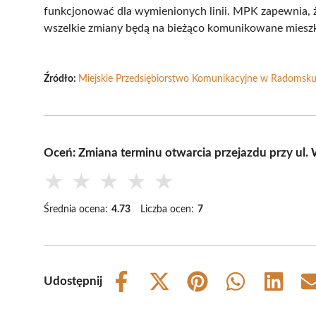
funkcjonować dla wymienionych linii. MPK zapewnia, 
wszelkie zmiany będą na bieżąco komunikowane mies
Źródło:
Miejskie Przedsiębiorstwo Komunikacyjne w Radomsk
Oceń: Zmiana terminu otwarcia przejazdu przy ul
★
★
★
★
★
Średnia ocena:
4.73
Liczba ocen:
7
Udostępnij
Share
Share
Share
Share
Share
on
on
on
on
on
Facebook
X
Pinterest
WhatsApp
LinkedIn