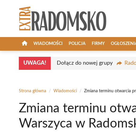
Przejdź
do
treści
WIADOMOŚCI
POLICJA
FIRMY
OGŁOSZENI
UWAGA!
Dołącz do nowej grupy
Rado
Strona główna
/
Wiadomości
/
Zmiana terminu otwarcia p
Zmiana terminu otwar
Warszyca w Radoms