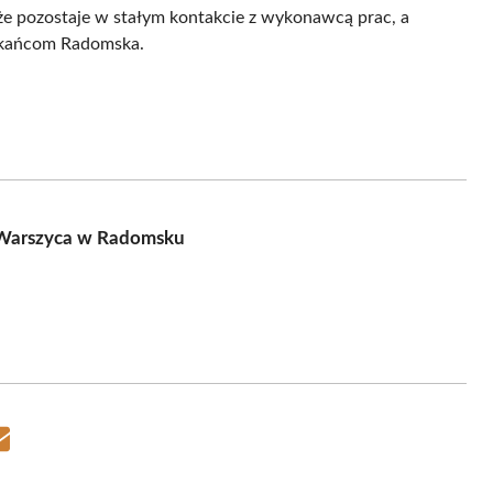
że pozostaje w stałym kontakcie z wykonawcą prac, a
zkańcom Radomska.
u
. Warszyca w Radomsku
Share
on
Email