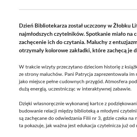
Dzień Bibliotekarza został uczczony w Żłobku Li
najmłodszych czytelników. Spotkanie miało na ce
zachęcenie ich do czytania. Maluchy z entuzjaz
otrzymały kolorowe zakładki, które zachęcą je d
W trakcie wizyty przeczytano dzieciom historię z książ
ze strony maluchów. Pani Patrycja zaprezentowała im ró
jako miejsce pełne cudownych przygód. Atmosfera podcz
dużą energią, uczestnicząc w interaktywnej zabawie.
Dzięki własnoręcznie wykonanej kartce z podziękowani
budowanie relacji między biblioteką a młodymi czytelni
są zachęcane do odwiedzania Filii nr 3, gdzie czeka na n
ta pokazuje, jak ważna jest edukacja czytelnicza już od