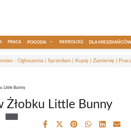
A
PRACA
POGODA
NEKROLOGI
DLA MIESZKAŃCÓ
msko - Ogłoszenia | Sprzedam | Kupię | Zamienię | Prac
u Little Bunny
w Żłobku Little Bunny
Share
Share
Share
Share
Share
Share
on
on
on
on
on
on