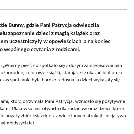
Facebook
X
Pinterest
WhatsApp
LinkedIn
Email
(Twitter)
ttle Bunny, gdzie Pani Patrycja odwiedziła
lu zapoznanie dzieci z magią książek oraz
mem uczestniczyły w opowieściach, a na koniec
o wspólnego czytania z rodzicami.
ki „Wierny pies”, co spotkało się z dużym zainteresowaniem
żnorodne, kolorowe książki, starając się ukazać bibliotekę
as spotkania była bardzo radosna, a dzieci wykazały się
ami, którą otrzymała Pani Patrycja, wzniosło się pozytywne
kami. Placówka jest otwarta dla rodziców oraz dzieci, które
ie bogaty zbiór książek oraz wiele innych atrakcji. Inicjatywa
 najmłodszych lat.