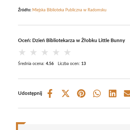
Źródło:
Miejska Biblioteka Publiczna w Radomsku
Oceń: Dzień Bibliotekarza w Żłobku Little Bunny
★
★
★
★
★
Średnia ocena:
4.56
Liczba ocen:
13
Udostępnij
Share
Share
Share
Share
Share
on
on
on
on
on
Facebook
X
Pinterest
WhatsApp
LinkedIn
(Twitter)