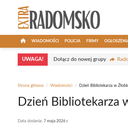
Przejdź
do
treści
WIADOMOŚCI
POLICJA
FIRMY
OGŁOSZENI
UWAGA!
Dołącz do nowej grupy
Rado
Strona główna
/
Wiadomości
/
Dzień Bibliotekarza w Żłobk
Dzień Bibliotekarza 
Data dodania:
7 maja 2026 r.