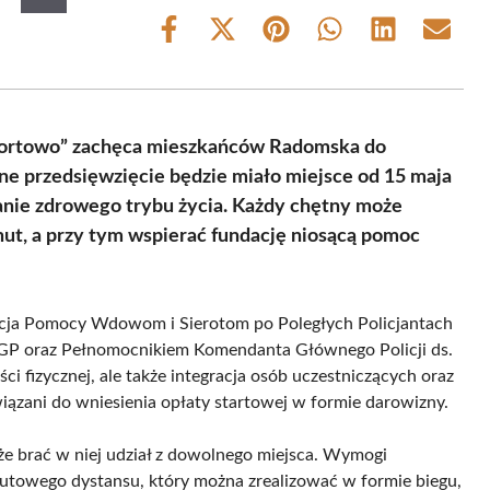
Share
Share
Share
Share
Share
Share
on
on
on
on
on
on
Facebook
X
Pinterest
WhatsApp
LinkedIn
Email
(Twitter)
 sportowo” zachęca mieszkańców Radomska do
e przedsięwzięcie będzie miało miejsce od 15 maja
anie zdrowego trybu życia. Każdy chętny może
t, a przy tym wspierać fundację niosącą pomoc
dacja Pomocy Wdowom i Sierotom po Poległych Policjantach
GP oraz Pełnomocnikiem Komendanta Głównego Policji ds.
ci fizycznej, ale także integracja osób uczestniczących oraz
iązani do wniesienia opłaty startowej w formie darowizny.
że brać w niej udział z dowolnego miejsca. Wymogi
utowego dystansu, który można zrealizować w formie biegu,