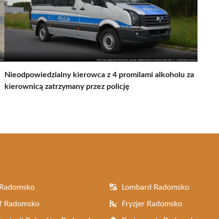
Nieodpowiedzialny kierowca z 4 promilami alkoholu za
kierownicą zatrzymany przez policję
 Radomsko
Lombard Radomsko
af Radomsko
Fryzjer Radomsko