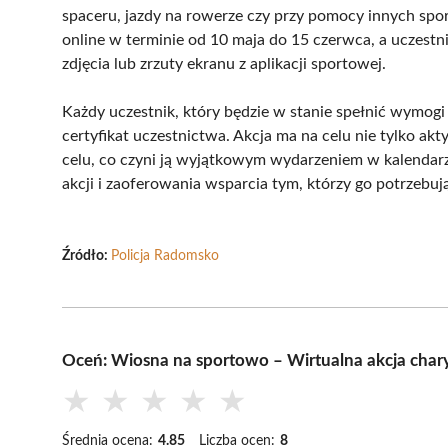
spaceru, jazdy na rowerze czy przy pomocy innych spo
online w terminie od 10 maja do 15 czerwca, a uczest
zdjęcia lub zrzuty ekranu z aplikacji sportowej.
Każdy uczestnik, który będzie w stanie spełnić wymog
certyfikat uczestnictwa. Akcja ma na celu nie tylko ak
celu, co czyni ją wyjątkowym wydarzeniem w kalendarz
akcji i zaoferowania wsparcia tym, którzy go potrzebują
Źródło:
Policja Radomsko
Oceń: Wiosna na sportowo – Wirtualna akcja cha
★
★
★
★
★
Średnia ocena:
4.85
Liczba ocen:
8