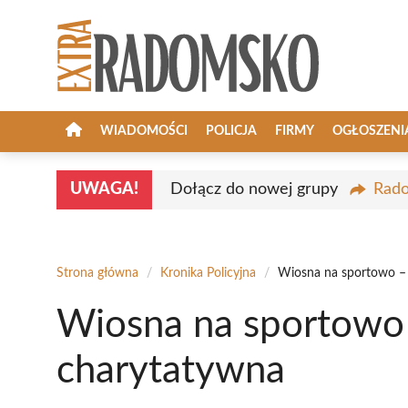
Przejdź
do
treści
WIADOMOŚCI
POLICJA
FIRMY
OGŁOSZENI
UWAGA!
Dołącz do nowej grupy
Rado
Strona główna
/
Kronika Policyjna
/
Wiosna na sportowo – 
Wiosna na sportowo 
charytatywna