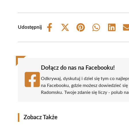
Udostępnij
Share
Share
Share
Share
Share
on
on
on
on
on
Facebook
X
Pinterest
WhatsApp
LinkedIn
(Twitter)
Dołącz do nas na Facebooku!
Odkrywaj, dyskutuj i dziel się tym co najlep
na Facebooku, gdzie możesz dowiedzieć się
Radomsku. Twoje zdanie się liczy - polub na
Zobacz Także