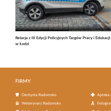
Relacja z III Edycji Policyjnych Targów Pracy i Edukacji
w Łodzi
FIRMY
Dentysta Radomsko
Apteka
Weterynarz Radomsko
Fotogr