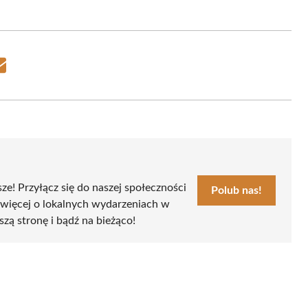
Share
on
Email
sze! Przyłącz się do naszej społeczności
Polub nas!
 więcej o lokalnych wydarzeniach w
szą stronę i bądź na bieżąco!