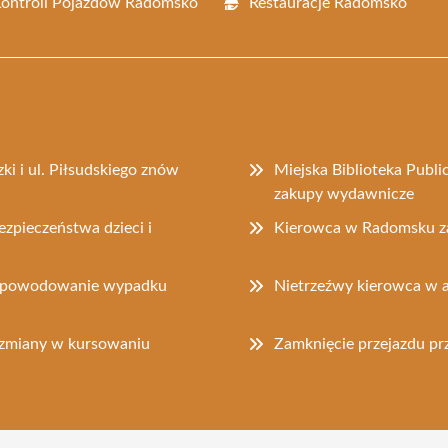
Kontroli Pojazdów Radomsko
Restauracje Radomsko
i i ul. Piłsudskiego znów
Miejska Biblioteka Pub
zakupy wydawnicze
ezpieczeństwa dzieci i
Kierowca w Radomsku za
 o spowodowanie wypadku
Nietrzeźwy kierowca w a
– zmiany w kursowaniu
Zamknięcie przejazdu prz