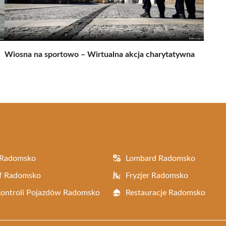
Wiosna na sportowo – Wirtualna akcja charytatywna
 Radomsko
Lombard Radomsko
af Radomsko
Fryzjer Radomsko
Kontroli Pojazdów Radomsko
Restauracje Radomsko