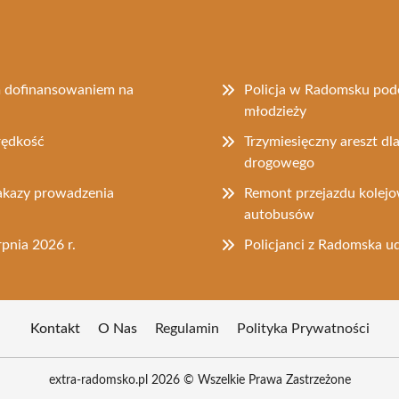
m dofinansowaniem na
Policja w Radomsku podej
młodzieży
rędkość
Trzymiesięczny areszt d
drogowego
zakazy prowadzenia
Remont przejazdu kolejo
autobusów
rpnia 2026 r.
Policjanci z Radomska u
Kontakt
O Nas
Regulamin
Polityka Prywatności
extra-radomsko.pl 2026 © Wszelkie Prawa Zastrzeżone