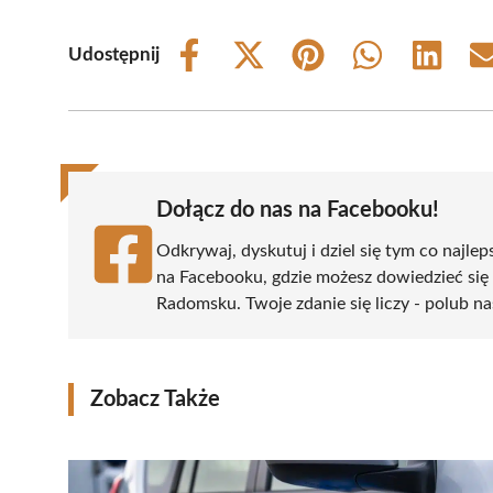
Udostępnij
Share
Share
Share
Share
Share
on
on
on
on
on
Facebook
X
Pinterest
WhatsApp
LinkedIn
(Twitter)
Dołącz do nas na Facebooku!
Odkrywaj, dyskutuj i dziel się tym co najlep
na Facebooku, gdzie możesz dowiedzieć się
Radomsku. Twoje zdanie się liczy - polub na
Zobacz Także