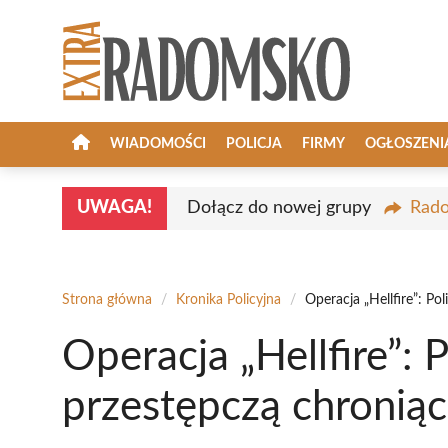
Przejdź
do
treści
WIADOMOŚCI
POLICJA
FIRMY
OGŁOSZENI
UWAGA!
Dołącz do nowej grupy
Rado
Strona główna
/
Kronika Policyjna
/
Operacja „Hellfire”: Pol
Operacja „Hellfire”: P
przestępczą chroniąc