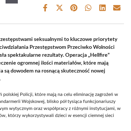
Share
Share
Share
Share
Share
Share
on
on
on
on
on
on
Facebook
X
Pinterest
WhatsApp
LinkedIn
Email
(Twitter)
rzestępstwami seksualnymi to kluczowe priorytety
zeciwdziałania Przestępstwom Przeciwko Wolności
ła spektakularne rezultaty. Operacja „Hellfire”
eczenie ogromnej ilości materiałów, które mają
nia są dowodem na rosnącą skuteczność nowej
.
 polskiej Policji, które mają na celu eliminację zagrożeń w
andarmerii Wojskowej, blisko pół tysiąca funkcjonariuszy
nowym wytycznym oraz współpracy z różnymi instytucjami, w
w, którzy wykorzystywali dzieci w esencji ciemnej sieci