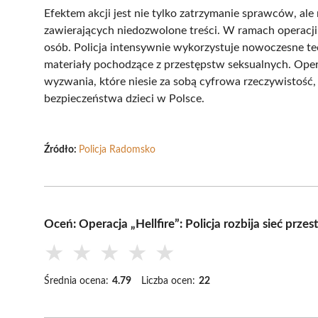
Efektem akcji jest nie tylko zatrzymanie sprawców, al
zawierających niedozwolone treści. W ramach operacj
osób. Policja intensywnie wykorzystuje nowoczesne tec
materiały pochodzące z przestępstw seksualnych. Operac
wyzwania, które niesie za sobą cyfrowa rzeczywistość,
bezpieczeństwa dzieci w Polsce.
Źródło:
Policja Radomsko
Oceń: Operacja „Hellfire”: Policja rozbija sieć przes
★
★
★
★
★
Średnia ocena:
4.79
Liczba ocen:
22