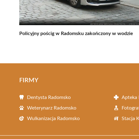
Policyjny pościg w Radomsku zakończony w wodzie
FIRMY
Dentysta Radomsko
Apteka
Weterynarz Radomsko
Fotogr
Wulkanizacja Radomsko
Stacja 