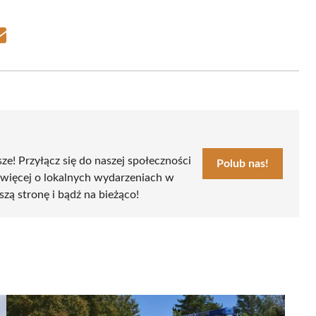
Share
on
Email
sze! Przyłącz się do naszej społeczności
Polub nas!
 więcej o lokalnych wydarzeniach w
szą stronę i bądź na bieżąco!