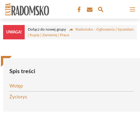
Przejdź
M
do
treści
Dołącz do nowej grupy
Radomsko - Ogłoszenia | Sprzedam
UWAGA!
| Kupię | Zamienię | Praca
Spis treści
Wstęp
Życiorys