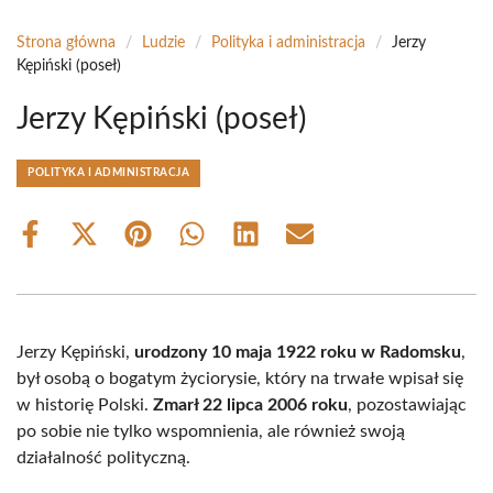
Strona główna
/
Ludzie
/
Polityka i administracja
/
Jerzy
Kępiński (poseł)
Jerzy Kępiński (poseł)
POLITYKA I ADMINISTRACJA
Share
Share
Share
Share
Share
Share
on
on
on
on
on
on
Facebook
X
Pinterest
WhatsApp
LinkedIn
Email
(Twitter)
Jerzy Kępiński,
urodzony 10 maja 1922 roku w Radomsku
,
był osobą o bogatym życiorysie, który na trwałe wpisał się
w historię Polski.
Zmarł 22 lipca 2006 roku
, pozostawiając
po sobie nie tylko wspomnienia, ale również swoją
działalność polityczną.