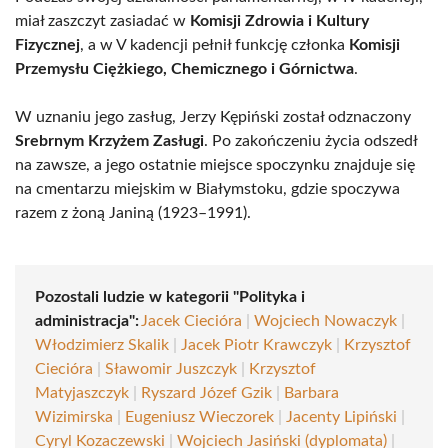
miał zaszczyt zasiadać w
Komisji Zdrowia i Kultury
Fizycznej
, a w V kadencji pełnił funkcję członka
Komisji
Przemysłu Ciężkiego, Chemicznego i Górnictwa
.
W uznaniu jego zasług, Jerzy Kępiński został odznaczony
Srebrnym Krzyżem Zasługi
. Po zakończeniu życia odszedł
na zawsze, a jego ostatnie miejsce spoczynku znajduje się
na cmentarzu miejskim w Białymstoku, gdzie spoczywa
razem z żoną Janiną (1923–1991).
Pozostali ludzie w kategorii "Polityka i
administracja":
Jacek Ciecióra
|
Wojciech Nowaczyk
|
Włodzimierz Skalik
|
Jacek Piotr Krawczyk
|
Krzysztof
Ciecióra
|
Sławomir Juszczyk
|
Krzysztof
Matyjaszczyk
|
Ryszard Józef Gzik
|
Barbara
Wizimirska
|
Eugeniusz Wieczorek
|
Jacenty Lipiński
|
Cyryl Kozaczewski
|
Wojciech Jasiński (dyplomata)
|