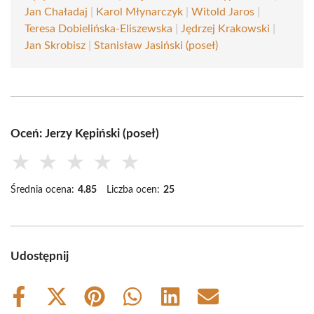
Jan Chaładaj
|
Karol Młynarczyk
|
Witold Jaros
|
Teresa Dobielińska-Eliszewska
|
Jędrzej Krakowski
|
Jan Skrobisz
|
Stanisław Jasiński (poseł)
Oceń: Jerzy Kępiński (poseł)
★
★
★
★
★
Średnia ocena:
4.85
Liczba ocen:
25
Udostępnij
Share
Share
Share
Share
Share
Share
on
on
on
on
on
on