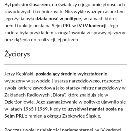
Był
polskim ślusarzem
, co świadczy o jego umiejętnościach
zawodowych i technicznych. Niezwykle ważnym aspektem
jego życia była
działalność w polityce
, w ramach której
pełnił funkcję posła na Sejm PRL w
IV i V kadencji
. Jego
kariera była przykładem zaangażowania w sprawy ojczyzny
oraz dążenia do realizacji jej potrzeb.
Życiorys
Jerzy Kępiński,
posiadający średnie wykształcenie
,
wyuczony w zawodzie ślusarza narzędziowego, rozpoczął
swoją karierę zawodową jako starszy mistrz narzędziowy w
Zakładach Radiowych „Diora”, które znajdują się w
Dzierżoniowie. Jego zaangażowanie w politykę ujawniło się
w latach 1965 i 1969, kiedy to
uzyskiwał mandat posła na
Sejm PRL
z ramienia okręgu Ząbkowice Śląskie.
Podczas swojej działalności parlamentarnej, w IV kadencji,