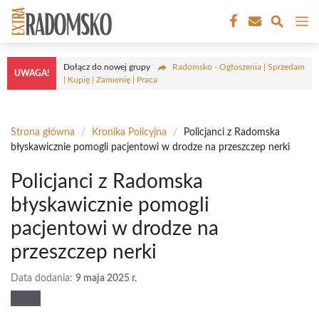
Przejdź
M
do
treści
Dołącz do nowej grupy
Radomsko - Ogłoszenia | Sprzedam
UWAGA!
| Kupię | Zamienię | Praca
Strona główna
/
Kronika Policyjna
/
Policjanci z Radomska
błyskawicznie pomogli pacjentowi w drodze na przeszczep nerki
Policjanci z Radomska
błyskawicznie pomogli
pacjentowi w drodze na
przeszczep nerki
Data dodania:
9 maja 2025 r.