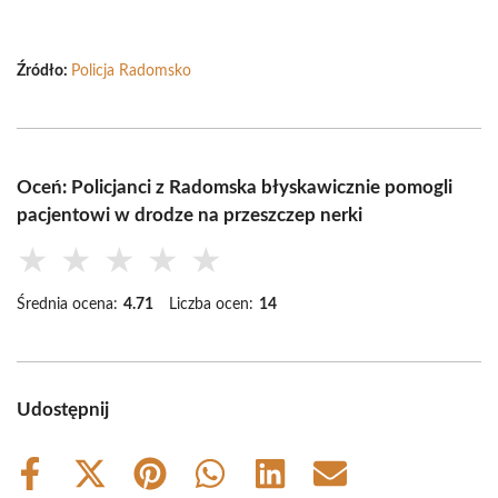
Źródło:
Policja Radomsko
Oceń: Policjanci z Radomska błyskawicznie pomogli
pacjentowi w drodze na przeszczep nerki
★
★
★
★
★
Średnia ocena:
4.71
Liczba ocen:
14
Udostępnij
Share
Share
Share
Share
Share
Share