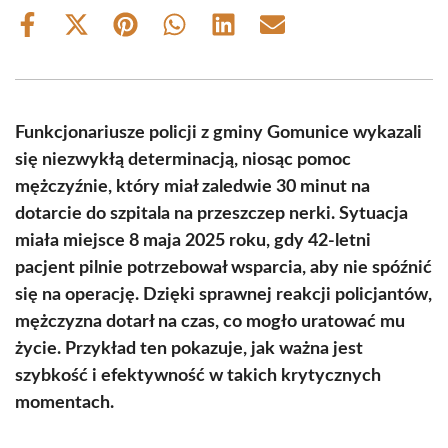
Share
Share
Share
Share
Share
Share
on
on
on
on
on
on
Facebook
X
Pinterest
WhatsApp
LinkedIn
Email
(Twitter)
Funkcjonariusze policji z gminy Gomunice wykazali
się niezwykłą determinacją, niosąc pomoc
mężczyźnie, który miał zaledwie 30 minut na
dotarcie do szpitala na przeszczep nerki. Sytuacja
miała miejsce 8 maja 2025 roku, gdy 42-letni
pacjent pilnie potrzebował wsparcia, aby nie spóźnić
się na operację. Dzięki sprawnej reakcji policjantów,
mężczyzna dotarł na czas, co mogło uratować mu
życie. Przykład ten pokazuje, jak ważna jest
szybkość i efektywność w takich krytycznych
momentach.