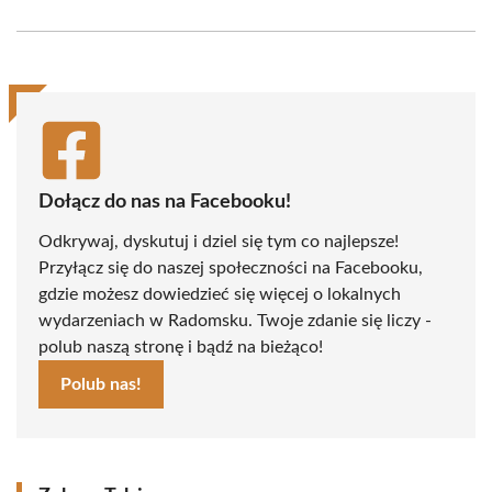
on
on
on
on
on
on
Facebook
X
Pinterest
WhatsApp
LinkedIn
Email
(Twitter)
Dołącz do nas na Facebooku!
Odkrywaj, dyskutuj i dziel się tym co najlepsze!
Przyłącz się do naszej społeczności na Facebooku,
gdzie możesz dowiedzieć się więcej o lokalnych
wydarzeniach w Radomsku. Twoje zdanie się liczy -
polub naszą stronę i bądź na bieżąco!
Polub nas!