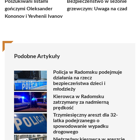
Poszukiwani listami
Bezpieczeństwo w sezonie
gończymi Oleksander
grzewczym: Uwaga na czad
Kononov i Yevhenii Ivanov
Podobne Artykuły
Policja w Radomsku podejmuje
działania na rzecz
bezpieczeństwa dzieci i
młodzieży
Kierowca w Radomsku
zatrzymany za nadmierną
prędkość
Trzymiesięczny areszt dla 32-
latka podejrzanego o
spowodowanie wypadku
drogowego
Nietrzeźwy kierowca w areszcie