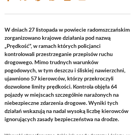
on
on
on
on
on
on
Facebook
X
Pinterest
WhatsApp
LinkedIn
Email
(Twitter)
W dniach 27 listopada w powiecie radomszczańskim
zorganizowano krajowe działania pod nazwą
„Prędkość”, w ramach których policjanci
kontrolowali przestrzeganie przepisów ruchu
drogowego. Mimo trudnych warunków
pogodowych, w tym deszczu i śliskiej nawierzchni,
ujawniono 57 kierowców, którzy przekroczyli
dozwolone limity prędkości. Kontrola objęła 64
pojazdy w miejscach szczególnie narażonych na
niebezpieczne zdarzenia drogowe. Wyniki tych
działań wskazują na nadal wysoką liczbę kierowców
ignorujących zasady bezpieczeństwa na drodze.