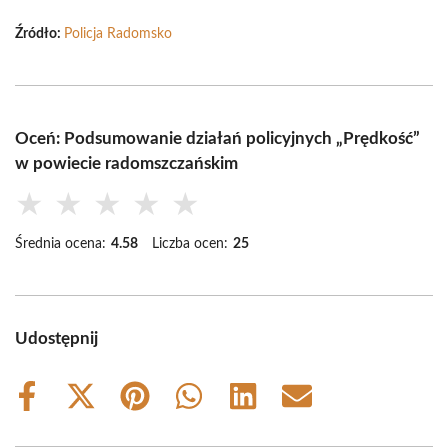
Źródło:
Policja Radomsko
Oceń: Podsumowanie działań policyjnych „Prędkość”
w powiecie radomszczańskim
★
★
★
★
★
Średnia ocena:
4.58
Liczba ocen:
25
Udostępnij
Share
Share
Share
Share
Share
Share
on
on
on
on
on
on
Facebook
X
Pinterest
WhatsApp
LinkedIn
Email