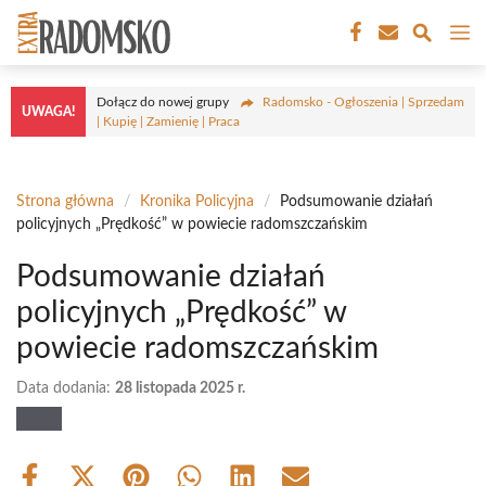
Przejdź
M
do
treści
Dołącz do nowej grupy
Radomsko - Ogłoszenia | Sprzedam
UWAGA!
| Kupię | Zamienię | Praca
Strona główna
/
Kronika Policyjna
/
Podsumowanie działań
policyjnych „Prędkość” w powiecie radomszczańskim
Podsumowanie działań
policyjnych „Prędkość” w
powiecie radomszczańskim
Data dodania:
28 listopada 2025 r.
Share
Share
Share
Share
Share
Share