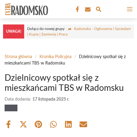
Przejdź
M
do
treści
Dołącz do nowej grupy
Radomsko - Ogłoszenia | Sprzedam
UWAGA!
| Kupię | Zamienię | Praca
Strona główna
/
Kronika Policyjna
/
Dzielnicowy spotkał się z
mieszkańcami TBS w Radomsku
Dzielnicowy spotkał się z
mieszkańcami TBS w Radomsku
Data dodania:
17 listopada 2025 r.
Share
Share
Share
Share
Share
Share
on
on
on
on
on
on
Facebook
X
Pinterest
WhatsApp
LinkedIn
Email