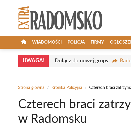
Przejdź
do
treści
WIADOMOŚCI
POLICJA
FIRMY
OGŁOSZE
UWAGA!
Dołącz do nowej grupy
Rado
Strona główna
/
Kronika Policyjna
/
Czterech braci zatrzy
Czterech braci zatrz
w Radomsku