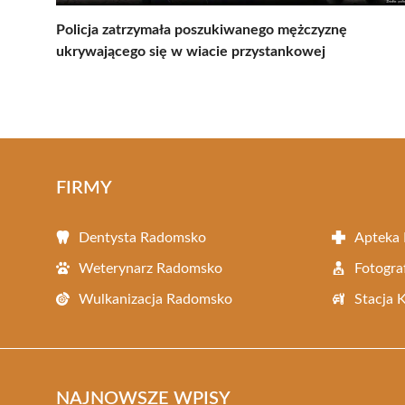
Policja zatrzymała poszukiwanego mężczyznę
ukrywającego się w wiacie przystankowej
FIRMY
Dentysta Radomsko
Apteka
Weterynarz Radomsko
Fotogr
Wulkanizacja Radomsko
Stacja 
NAJNOWSZE WPISY