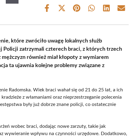
Share
Share
Share
Share
Share
Share
on
on
on
on
on
on
Facebook
X
Pinterest
WhatsApp
LinkedIn
Email
(Twitter)
ie, które zwróciło uwagę lokalnych służb
olicji zatrzymali czterech braci, z których trzech
z mężczyzn również miał kłopoty z wymiarem
acja ta ujawnia kolejne problemy związane z
nie Radomska. Wiek braci wahał się od 21 do 25 lat, a ich
 kradzieże z włamaniami oraz nieprzestrzeganie polecenia
estępstwa były już dobrze znane policji, co ostatecznie
arżeń wobec braci, dodając nowe zarzuty, takie jak
raz wywieranie wpływu na czynności urzędowe. Dodatkowo,