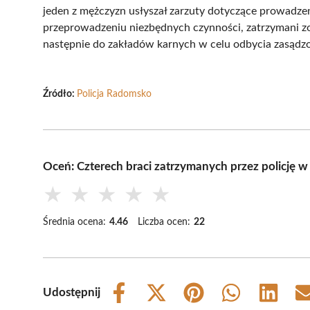
jeden z mężczyzn usłyszał zarzuty dotyczące prowadz
przeprowadzeniu niezbędnych czynności, zatrzymani zost
następnie do zakładów karnych w celu odbycia zasądzo
Źródło:
Policja Radomsko
Oceń: Czterech braci zatrzymanych przez policję
★
★
★
★
★
Średnia ocena:
4.46
Liczba ocen:
22
Udostępnij
Share
Share
Share
Share
Share
on
on
on
on
on