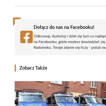
Facebook
X
Pinterest
WhatsApp
LinkedIn
(Twitter)
Dołącz do nas na Facebooku!
Odkrywaj, dyskutuj i dziel się tym co najlep
na Facebooku, gdzie możesz dowiedzieć się
Radomsku. Twoje zdanie się liczy - polub na
Zobacz Także