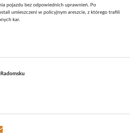
enia pojazdu bez odpowiednich uprawnień. Po
ali umieszczeni w policyjnym areszcie, z którego trafili
nych kar.
 w Radomsku
Share
on