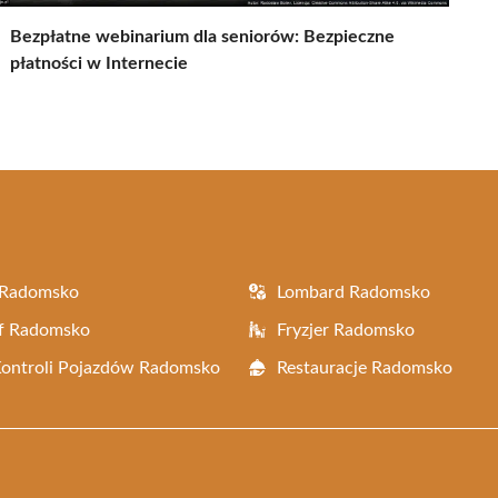
Bezpłatne webinarium dla seniorów: Bezpieczne
płatności w Internecie
 Radomsko
Lombard Radomsko
af Radomsko
Fryzjer Radomsko
Kontroli Pojazdów Radomsko
Restauracje Radomsko