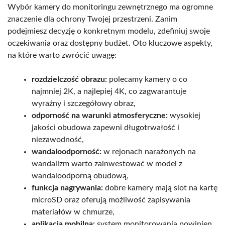
Wybór kamery do monitoringu zewnętrznego ma ogromne
znaczenie dla ochrony Twojej przestrzeni. Zanim
podejmiesz decyzję o konkretnym modelu, zdefiniuj swoje
oczekiwania oraz dostępny budżet. Oto kluczowe aspekty,
na które warto zwrócić uwagę:
rozdzielczość obrazu:
polecamy kamery o co
najmniej 2K, a najlepiej 4K, co zagwarantuje
wyraźny i szczegółowy obraz,
odporność na warunki atmosferyczne:
wysokiej
jakości obudowa zapewni długotrwałość i
niezawodność,
wandaloodporność:
w rejonach narażonych na
wandalizm warto zainwestować w model z
wandaloodporną obudową,
funkcja nagrywania:
dobre kamery mają slot na kartę
microSD oraz oferują możliwość zapisywania
materiałów w chmurze,
aplikacja mobilna:
system monitorowania powinien