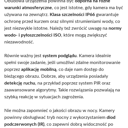
Obudowa urządzenia powinna być
odporna na różne
warunki atmosferyczne
, co jest istotne, gdy kamera ma być
używana na zewnątrz.
Klasa szczelności IP66
gwarantuje
ochronę przed kurzem oraz silnymi strumieniami wody, co
jest niezwykle istotne. Należy też zwrócić uwagę na
normy
wodo- i pyłoszczelności ISO
, które mogą zwiększyć
niezawodność.
Równie ważny jest
system podglądu
. Kamera idealnie
spełni swoje zadanie, jeśli umożliwi zdalne monitorowanie
poprzez
aplikację mobilną
, co daje nam dostęp do
bieżącego obrazu. Dobrze, aby urządzenia posiadały
detekcję ruchu
, na przykład poprzez system PIR oraz
zaawansowane algorytmy. Takie rozwiązania pozwalają na
szybką reakcję w sytuacjach zagrożenia.
Nie można zapomnieć o jakości obrazu w nocy. Kamery
powinny obsługiwać tryb nocny z wykorzystaniem
diod
podczerwonych (IR)
, co zapewni dobrą widoczność po