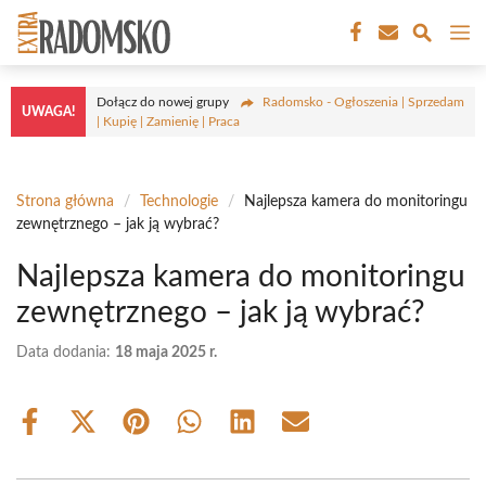
Przejdź
M
do
treści
Dołącz do nowej grupy
Radomsko - Ogłoszenia | Sprzedam
UWAGA!
| Kupię | Zamienię | Praca
Strona główna
/
Technologie
/
Najlepsza kamera do monitoringu
zewnętrznego – jak ją wybrać?
Najlepsza kamera do monitoringu
zewnętrznego – jak ją wybrać?
Data dodania:
18 maja 2025 r.
Share
Share
Share
Share
Share
Share
on
on
on
on
on
on
Facebook
X
Pinterest
WhatsApp
LinkedIn
Email
(Twitter)