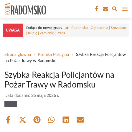
Przejdź
M
do
treści
Dołącz do nowej grupy
Radomsko - Ogłoszenia | Sprzedam
UWAGA!
| Kupię | Zamienię | Praca
Strona główna
/
Kronika Policyjna
/
Szybka Reakcja Policjantów
na Pożar Trawy w Radomsku
Szybka Reakcja Policjantów na
Pożar Trawy w Radomsku
Data dodania:
25 maja 2026 r.
Share
Share
Share
Share
Share
Share
on
on
on
on
on
on
Facebook
X
Pinterest
WhatsApp
LinkedIn
Email