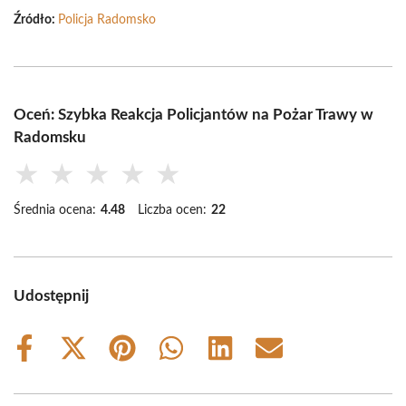
Źródło:
Policja Radomsko
Oceń: Szybka Reakcja Policjantów na Pożar Trawy w
Radomsku
★
★
★
★
★
Średnia ocena:
4.48
Liczba ocen:
22
Udostępnij
Share
Share
Share
Share
Share
Share
on
on
on
on
on
on
Facebook
X
Pinterest
WhatsApp
LinkedIn
Email
(Twitter)