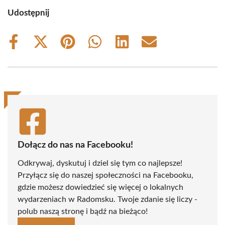
Udostępnij
Share
Share
Share
Share
Share
Share
on
on
on
on
on
on
Facebook
X
Pinterest
WhatsApp
LinkedIn
Email
(Twitter)
Dołącz do nas na Facebooku!
Odkrywaj, dyskutuj i dziel się tym co najlepsze!
Przyłącz się do naszej społeczności na Facebooku,
gdzie możesz dowiedzieć się więcej o lokalnych
wydarzeniach w Radomsku. Twoje zdanie się liczy -
polub naszą stronę i bądź na bieżąco!