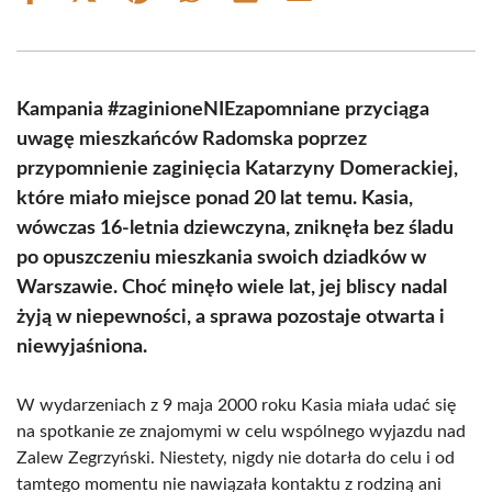
on
on
on
on
on
on
Facebook
X
Pinterest
WhatsApp
LinkedIn
Email
(Twitter)
Kampania #zaginioneNIEzapomniane przyciąga
uwagę mieszkańców Radomska poprzez
przypomnienie zaginięcia Katarzyny Domerackiej,
które miało miejsce ponad 20 lat temu. Kasia,
wówczas 16-letnia dziewczyna, zniknęła bez śladu
po opuszczeniu mieszkania swoich dziadków w
Warszawie. Choć minęło wiele lat, jej bliscy nadal
żyją w niepewności, a sprawa pozostaje otwarta i
niewyjaśniona.
W wydarzeniach z 9 maja 2000 roku Kasia miała udać się
na spotkanie ze znajomymi w celu wspólnego wyjazdu nad
Zalew Zegrzyński. Niestety, nigdy nie dotarła do celu i od
tamtego momentu nie nawiązała kontaktu z rodziną ani