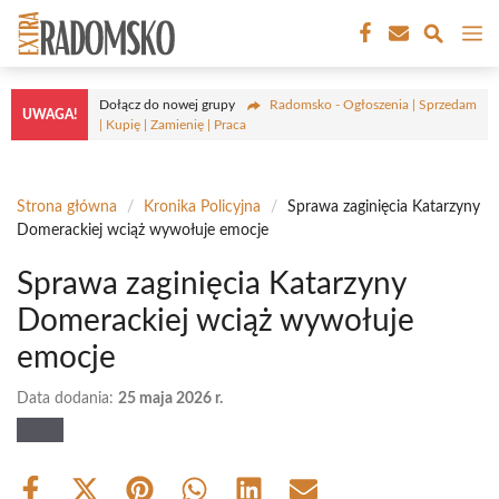
Przejdź
M
do
treści
Dołącz do nowej grupy
Radomsko - Ogłoszenia | Sprzedam
UWAGA!
| Kupię | Zamienię | Praca
Strona główna
/
Kronika Policyjna
/
Sprawa zaginięcia Katarzyny
Domerackiej wciąż wywołuje emocje
Sprawa zaginięcia Katarzyny
Domerackiej wciąż wywołuje
emocje
Data dodania:
25 maja 2026 r.
Share
Share
Share
Share
Share
Share