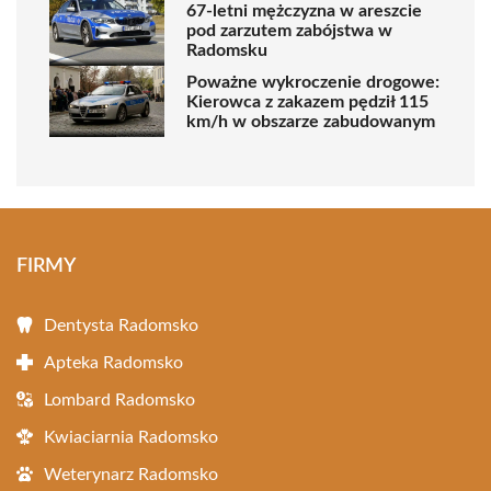
67-letni mężczyzna w areszcie
pod zarzutem zabójstwa w
Radomsku
Poważne wykroczenie drogowe:
Kierowca z zakazem pędził 115
km/h w obszarze zabudowanym
FIRMY
Dentysta Radomsko
Apteka Radomsko
Lombard Radomsko
Kwiaciarnia Radomsko
Weterynarz Radomsko