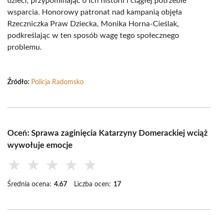
dzieci, przypominając o ich historii i ciągłej potrzebie
wsparcia. Honorowy patronat nad kampanią objęła
Rzeczniczka Praw Dziecka, Monika Horna-Cieślak,
podkreślając w ten sposób wagę tego społecznego
problemu.
Źródło:
Policja Radomsko
Oceń: Sprawa zaginięcia Katarzyny Domerackiej wciąż
wywołuje emocje
★
★
★
★
★
Średnia ocena:
4.67
Liczba ocen:
17