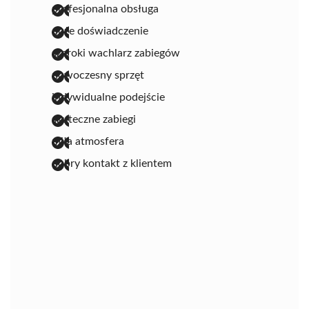
profesjonalna obsługa
duże doświadczenie
szeroki wachlarz zabiegów
nowoczesny sprzęt
indywidualne podejście
skuteczne zabiegi
miła atmosfera
dobry kontakt z klientem