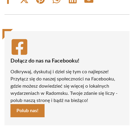
Share
Share
Share
Share
Share
Share
on
on
on
on
on
on
Facebook
X
Pinterest
WhatsApp
LinkedIn
Email
(Twitter)
Dołącz do nas na Facebooku!
Odkrywaj, dyskutuj i dziel się tym co najlepsze!
Przyłącz się do naszej społeczności na Facebooku,
gdzie możesz dowiedzieć się więcej o lokalnych
wydarzeniach w Radomsku. Twoje zdanie się liczy -
polub naszą stronę i bądź na bieżąco!
Polub nas!