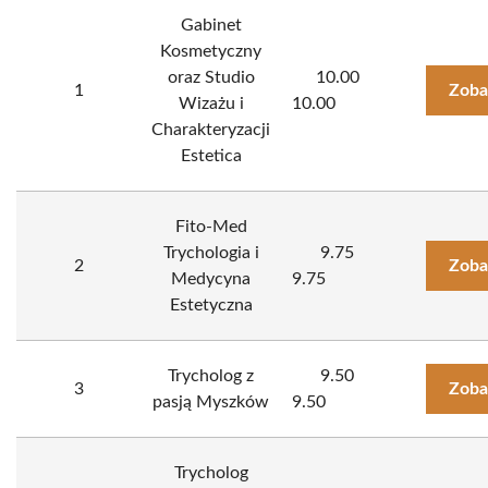
Gabinet
Kosmetyczny
oraz Studio
10.00
1
Zoba
Wizażu i
10.00
Charakteryzacji
Estetica
Fito-Med
Trychologia i
9.75
2
Zoba
Medycyna
9.75
Estetyczna
Trycholog z
9.50
3
Zoba
pasją Myszków
9.50
Trycholog