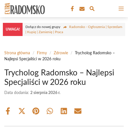
Przejdź
M
do
treści
Dołącz do nowej grupy
Radomsko - Ogłoszenia | Sprzedam
UWAGA!
| Kupię | Zamienię | Praca
Strona główna
/
Firmy
/
Zdrowie
/
Trycholog Radomsko –
Najlepsi Specjaliści w 2026 roku
Trycholog Radomsko – Najlepsi
Specjaliści w 2026 roku
Data dodania:
2 sierpnia 2026 r.
Share
Share
Share
Share
Share
Share
on
on
on
on
on
on
Facebook
X
Pinterest
WhatsApp
LinkedIn
Email
(Twitter)