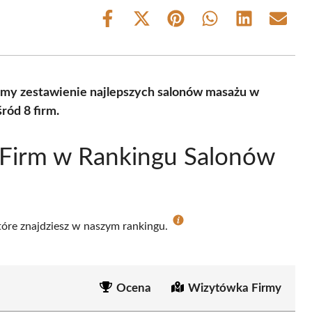
Share
Share
Share
Share
Share
Share
on
on
on
on
on
on
Facebook
X
Pinterest
WhatsApp
LinkedIn
Email
(Twitter)
amy zestawienie najlepszych salonów masażu w
ód 8 firm.
 Firm w Rankingu Salonów
które znajdziesz w naszym rankingu.
Ocena
Wizytówka Firmy