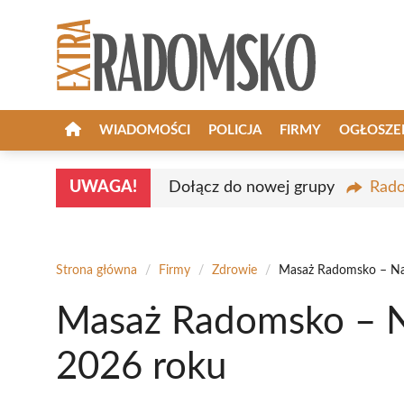
Przejdź
do
treści
WIADOMOŚCI
POLICJA
FIRMY
OGŁOSZE
UWAGA!
Dołącz do nowej grupy
Rado
Strona główna
/
Firmy
/
Zdrowie
/
Masaż Radomsko – Naj
Masaż Radomsko – N
2026 roku