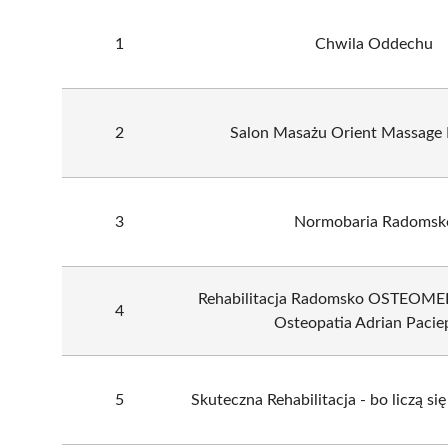
1
Chwila Oddechu
2
Salon Masażu Orient Massage
3
Normobaria Radomsk
Rehabilitacja Radomsko OSTEOMED 
4
Osteopatia Adrian Pacie
5
Skuteczna Rehabilitacja - bo liczą się