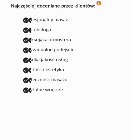
Najczęściej doceniane przez klientów:
profesjonalny masaż
miła obsługa
relaksująca atmosfera
indywidualne podejście
wysoka jakość usług
czystość i estetyka
skuteczność masażu
przytulne wnętrze