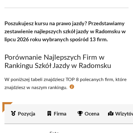
Facebook
X
Pinterest
WhatsApp
LinkedIn
Email
(Twitter)
Poszukujesz kursu na prawo jazdy? Przedstawiamy
zestawienie najlepszych szkół jazdy w Radomsku w
lipcu 2026 roku wybranych spośród 13 firm.
Porównanie Najlepszych Firm w
Rankingu Szkół Jazdy w Radomsku
W poniższej tabeli znajdziesz TOP 8 polecanych firm, które
znajdziesz w naszym rankingu.
Pozycja
Firma
Ocena
Wizytó