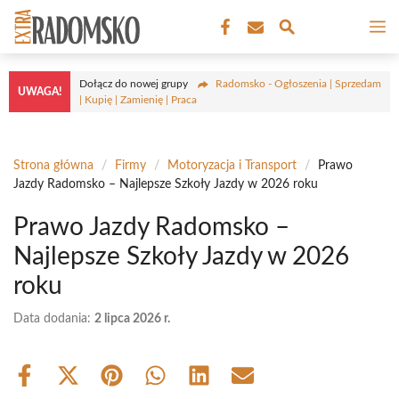
Przejdź
M
do
treści
Dołącz do nowej grupy
Radomsko - Ogłoszenia | Sprzedam
UWAGA!
| Kupię | Zamienię | Praca
Strona główna
/
Firmy
/
Motoryzacja i Transport
/
Prawo
Jazdy Radomsko – Najlepsze Szkoły Jazdy w 2026 roku
Prawo Jazdy Radomsko –
Najlepsze Szkoły Jazdy w 2026
roku
Data dodania:
2 lipca 2026 r.
Share
Share
Share
Share
Share
Share
on
on
on
on
on
on