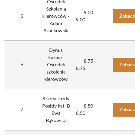
Ośrodek
Szkolenia
9.00
5
Kierowców -
Zobacz
9.00
Adam
Szadkowski
Dynus
Łukasz.
8.75
6
Ośrodek
Zobacz
8.75
szkolenia
kierowców
Szkoła Jazdy
Positiv kat. B
8.50
7
Zobacz
Ewa
8.50
Bąkowicz