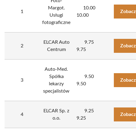
Foto-
Margot.
10.00
1
Zobacz
Usługi
10.00
fotograficzne
ELCAR Auto
9.75
2
Zobacz
Centrum
9.75
Auto-Med.
Spółka
9.50
3
Zobacz
lekarzy
9.50
specjalistów
ELCAR Sp. z
9.25
4
Zobacz
o.o.
9.25