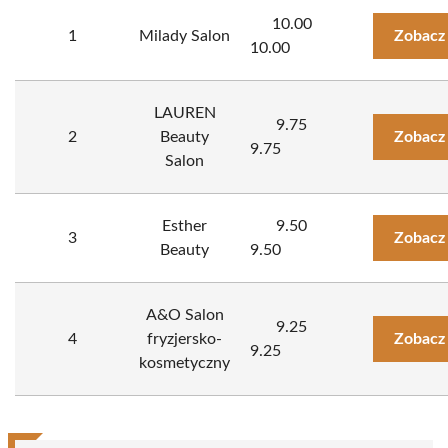
10.00
1
Milady Salon
Zobacz
10.00
LAUREN
9.75
2
Beauty
Zobacz
9.75
Salon
Esther
9.50
3
Zobacz
Beauty
9.50
A&O Salon
9.25
4
fryzjersko-
Zobacz
9.25
kosmetyczny