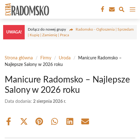
Przejdź
M
do
treści
Dołącz do nowej grupy
Radomsko - Ogłoszenia | Sprzedam
UWAGA!
| Kupię | Zamienię | Praca
Strona główna
/
Firmy
/
Uroda
/
Manicure Radomsko –
Najlepsze Salony w 2026 roku
Manicure Radomsko – Najlepsze
Salony w 2026 roku
Data dodania:
2 sierpnia 2026 r.
Share
Share
Share
Share
Share
Share
on
on
on
on
on
on
Facebook
X
Pinterest
WhatsApp
LinkedIn
Email
(Twitter)