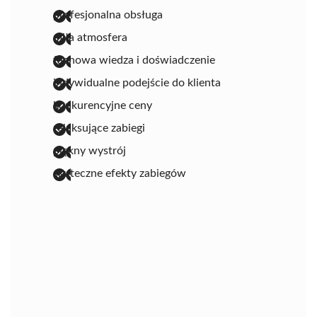
profesjonalna obsługa
miła atmosfera
fachowa wiedza i doświadczenie
indywidualne podejście do klienta
konkurencyjne ceny
relaksujące zabiegi
piękny wystrój
skuteczne efekty zabiegów