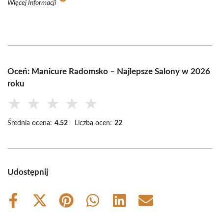
Więcej Informacji
Oceń: Manicure Radomsko – Najlepsze Salony w 2026
roku
★
★
★
★
★
Średnia ocena:
4.52
Liczba ocen:
22
Udostępnij
Share
Share
Share
Share
Share
Share
on
on
on
on
on
on
Facebook
X
Pinterest
WhatsApp
LinkedIn
Email